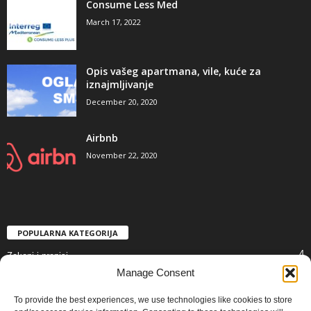
Consume Less Med
March 17, 2022
Opis vašeg apartmana, vile, kuće za
iznajmljivanje
December 20, 2020
Airbnb
November 22, 2020
POPULARNA KATEGORIJA
4
Zakoni i propisi
Manage Consent
3
Za izdavaoce
1
Novosti
To provide the best experiences, we use technologies like cookies to store