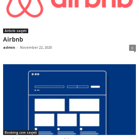
Airbnb savjeti
Airbnb
admin
-
November 22, 2020
0
Booking.com savjeti