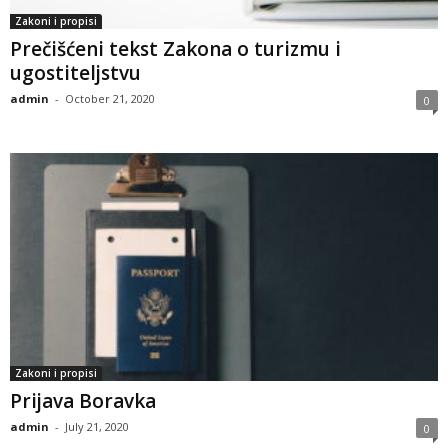
Zakoni i propisi
Prečišćeni tekst Zakona o turizmu i
ugostiteljstvu
admin
-
October 21, 2020
0
Zakoni i propisi
Prijava Boravka
admin
-
July 21, 2020
0