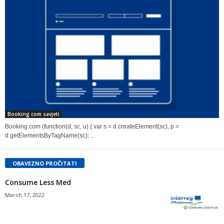
Booking.com savjeti
Booking.com (function(d, sc, u) { var s = d.createElement(sc), p =
d.getElementsByTagName(sc); ...
OBAVEZNO PROČITATI
Consume Less Med
March 17, 2022