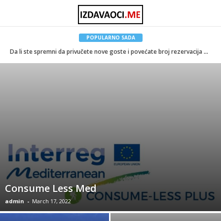
POPULARNO SADA
Da li ste spremni da privučete nove goste i povećate broj rezervacija bez dodatnih troškova za vaše poslovanje?
Consume Less Med
admin
-
March 17, 2022